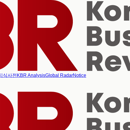
지식사전
KBR Analysis
Global Radar
Notice