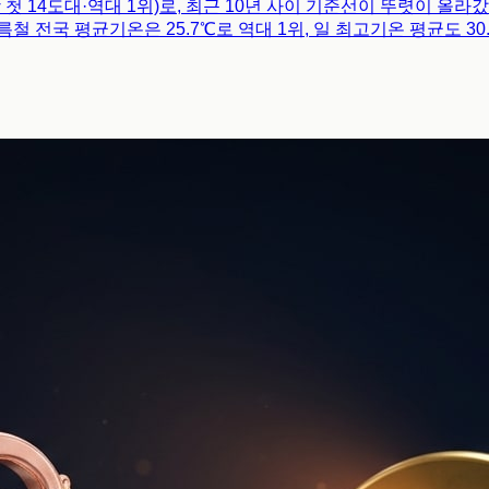
첫 14도대·역대 1위)로, 최근 10년 사이 기준선이 뚜렷이 올라갔다. 20
 전국 평균기온은 25.7℃로 역대 1위, 일 최고기온 평균도 30.7℃
온을 경신했다. 폭염특보 3단계 개편(폭염중대경보 신설), 온열질환