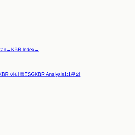
can
→
KBR Index
→
KBR 아티클
ESG
KBR Analysis
1:1문의