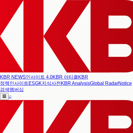
KBR NEWS
인사이트 4.0
KBR 아티클
KBR
정책인사이트
ESG
K지식사전
KBR Analysis
Global Radar
Notice
검색
멤버십
⌕
☰