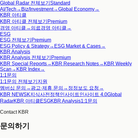
Global Radar
전체보기
Standard
AI/Tech
→
Biz/Investment
→
Global Economy
→
KBR 아티클
KBR 아티클
전체보기
Premium
경영 아티클
→
의료경영 아티클
→
ESG
ESG
전체보기
Premium
ESG Policy & Strategy
→
ESG Market & Cases
→
KBR Analysis
KBR Analysis
전체보기
Premium
KBR Special Reports
→
KBR Research Notes
→
KBR Weekly
Scan
→
KBR Index
→
1:1문의
1:1문의
전체보기
지원
멤버십 문의
→
광고·제휴 문의
→
정정보도 요청
→
KBR NEWS
K지식사전
정책인사이트
인사이트 4.0
Global
Radar
KBR 아티클
ESG
KBR Analysis
1:1문의
Contact KBR
문의하기