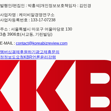
발행인/편집인 : 박홍석
|
개인정보보호책임자 : 김민경
사업자명 : 케이비알경영연구소
사업자등록번호 : 133-17-07238
주소 : 서울특별시 마포구 어울마당로 130
3층 3906호(서교동, 기린빌딩)
E-MAIL :
contact@koreabizreview.com
멤버십결제
후원하기
광고제휴문의
정정보도요청
KBR언론윤리강령