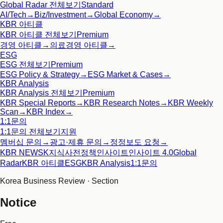
Global Radar
전체보기
Standard
AI/Tech
→
Biz/Investment
→
Global Economy
→
KBR 아티클
KBR 아티클
전체보기
Premium
경영 아티클
→
의료경영 아티클
→
ESG
ESG
전체보기
Premium
ESG Policy & Strategy
→
ESG Market & Cases
→
KBR Analysis
KBR Analysis
전체보기
Premium
KBR Special Reports
→
KBR Research Notes
→
KBR Weekly
Scan
→
KBR Index
→
1:1문의
1:1문의
전체보기
지원
멤버십 문의
→
광고·제휴 문의
→
정정보도 요청
→
KBR NEWS
K지식사전
정책인사이트
인사이트 4.0
Global
Radar
KBR 아티클
ESG
KBR Analysis
1:1문의
Korea Business Review · Section
Notice