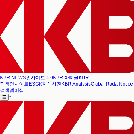
KBR NEWS
인사이트 4.0
KBR 아티클
KBR
정책인사이트
ESG
K지식사전
KBR Analysis
Global Radar
Notice
검색
멤버십
⌕
☰