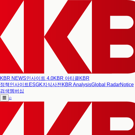
KBR NEWS
인사이트 4.0
KBR 아티클
KBR
정책인사이트
ESG
K지식사전
KBR Analysis
Global Radar
Notice
검색
멤버십
⌕
☰