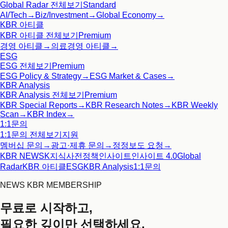
Global Radar
전체보기
Standard
AI/Tech
→
Biz/Investment
→
Global Economy
→
KBR 아티클
KBR 아티클
전체보기
Premium
경영 아티클
→
의료경영 아티클
→
ESG
ESG
전체보기
Premium
ESG Policy & Strategy
→
ESG Market & Cases
→
KBR Analysis
KBR Analysis
전체보기
Premium
KBR Special Reports
→
KBR Research Notes
→
KBR Weekly
Scan
→
KBR Index
→
1:1문의
1:1문의
전체보기
지원
멤버십 문의
→
광고·제휴 문의
→
정정보도 요청
→
KBR NEWS
K지식사전
정책인사이트
인사이트 4.0
Global
Radar
KBR 아티클
ESG
KBR Analysis
1:1문의
NEWS KBR MEMBERSHIP
무료로 시작하고,
필요한 깊이만 선택하세요.