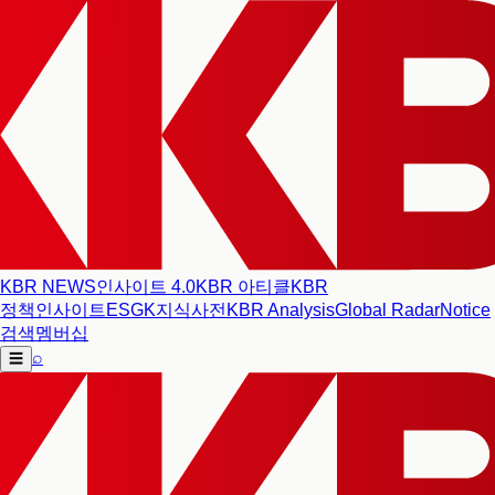
KBR NEWS
인사이트 4.0
KBR 아티클
KBR
정책인사이트
ESG
K지식사전
KBR Analysis
Global Radar
Notice
검색
멤버십
⌕
☰