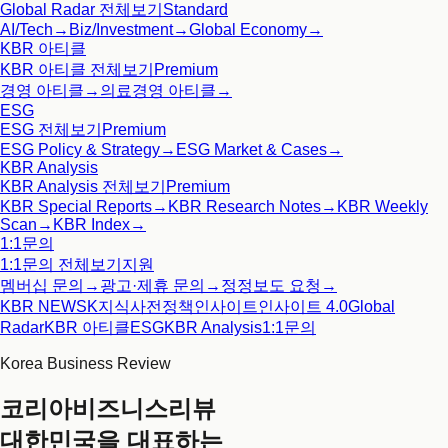
Global Radar
전체보기
Standard
AI/Tech
→
Biz/Investment
→
Global Economy
→
KBR 아티클
KBR 아티클
전체보기
Premium
경영 아티클
→
의료경영 아티클
→
ESG
ESG
전체보기
Premium
ESG Policy & Strategy
→
ESG Market & Cases
→
KBR Analysis
KBR Analysis
전체보기
Premium
KBR Special Reports
→
KBR Research Notes
→
KBR Weekly
Scan
→
KBR Index
→
1:1문의
1:1문의
전체보기
지원
멤버십 문의
→
광고·제휴 문의
→
정정보도 요청
→
KBR NEWS
K지식사전
정책인사이트
인사이트 4.0
Global
Radar
KBR 아티클
ESG
KBR Analysis
1:1문의
Korea Business Review
코리아비즈니스리뷰
대한민국을 대표하는