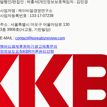
발행인/편집인 : 박홍석
|
개인정보보호책임자 : 김민경
사업자명 : 케이비알경영연구소
사업자등록번호 : 133-17-07238
주소 : 서울특별시 마포구 어울마당로 130
3층 3906호(서교동, 기린빌딩)
E-MAIL :
contact@koreabizreview.com
멤버십결제
후원하기
광고제휴문의
정정보도요청
KBR언론윤리강령