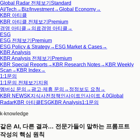
Global Radar
전체보기
Standard
AI/Tech
→
Biz/Investment
→
Global Economy
→
KBR 아티클
KBR 아티클
전체보기
Premium
경영 아티클
→
의료경영 아티클
→
ESG
ESG
전체보기
Premium
ESG Policy & Strategy
→
ESG Market & Cases
→
KBR Analysis
KBR Analysis
전체보기
Premium
KBR Special Reports
→
KBR Research Notes
→
KBR Weekly
Scan
→
KBR Index
→
1:1문의
1:1문의
전체보기
지원
멤버십 문의
→
광고·제휴 문의
→
정정보도 요청
→
KBR NEWS
K지식사전
정책인사이트
인사이트 4.0
Global
Radar
KBR 아티클
ESG
KBR Analysis
1:1문의
k-knowledge
같은 AI, 다른 결과… 전문가들이 말하는 프롬프트
작성의 핵심 원칙