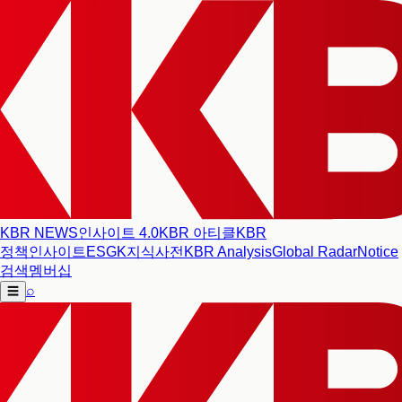
KBR NEWS
인사이트 4.0
KBR 아티클
KBR
정책인사이트
ESG
K지식사전
KBR Analysis
Global Radar
Notice
검색
멤버십
⌕
☰