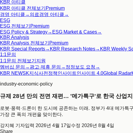
KBR 아티클
KBR 아티클
전체보기
Premium
경영 아티클
→
의료경영 아티클
→
ESG
ESG
전체보기
Premium
ESG Policy & Strategy
→
ESG Market & Cases
→
KBR Analysis
KBR Analysis
전체보기
Premium
KBR Special Reports
→
KBR Research Notes
→
KBR Weekly S
1:1문의
1:1문의
전체보기
지원
멤버십 문의
→
광고·제휴 문의
→
정정보도 요청
→
KBR NEWS
K지식사전
정책인사이트
인사이트 4.0
Global Radar
industry-economic-policy
규제 28년 만의 전면 재편… '메가특구'로 한국 산업
로봇·풍력·드론이 한 도시에 공존하는 미래. 정부가 4대 메가특구
가장 큰 폭의 개편을 맞이한다.
강지혜 기자
입력
2026년 4월 17일
수정
2026년 8월 4일
Share