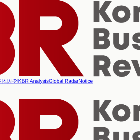
지식사전
KBR Analysis
Global Radar
Notice