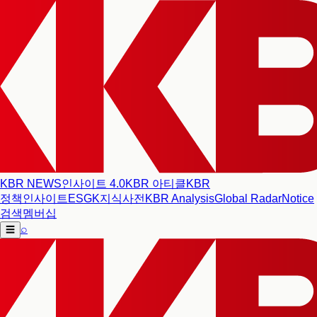
KBR NEWS
인사이트 4.0
KBR 아티클
KBR
정책인사이트
ESG
K지식사전
KBR Analysis
Global Radar
Notice
검색
멤버십
⌕
☰