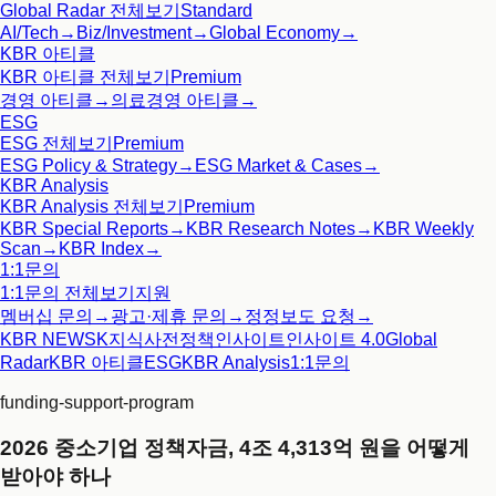
Global Radar
전체보기
Standard
AI/Tech
→
Biz/Investment
→
Global Economy
→
KBR 아티클
KBR 아티클
전체보기
Premium
경영 아티클
→
의료경영 아티클
→
ESG
ESG
전체보기
Premium
ESG Policy & Strategy
→
ESG Market & Cases
→
KBR Analysis
KBR Analysis
전체보기
Premium
KBR Special Reports
→
KBR Research Notes
→
KBR Weekly
Scan
→
KBR Index
→
1:1문의
1:1문의
전체보기
지원
멤버십 문의
→
광고·제휴 문의
→
정정보도 요청
→
KBR NEWS
K지식사전
정책인사이트
인사이트 4.0
Global
Radar
KBR 아티클
ESG
KBR Analysis
1:1문의
funding-support-program
2026 중소기업 정책자금, 4조 4,313억 원을 어떻게
받아야 하나