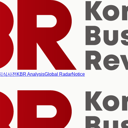
지식사전
KBR Analysis
Global Radar
Notice