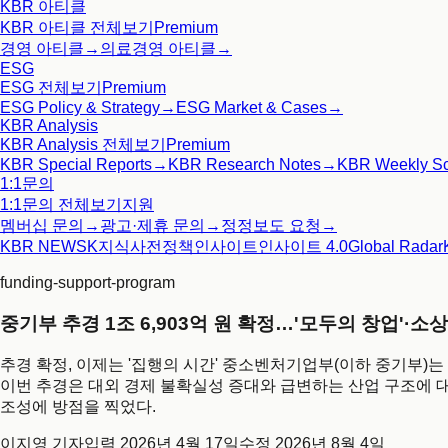
KBR 아티클
KBR 아티클
전체보기
Premium
경영 아티클
→
의료경영 아티클
→
ESG
ESG
전체보기
Premium
ESG Policy & Strategy
→
ESG Market & Cases
→
KBR Analysis
KBR Analysis
전체보기
Premium
KBR Special Reports
→
KBR Research Notes
→
KBR Weekly S
1:1문의
1:1문의
전체보기
지원
멤버십 문의
→
광고·제휴 문의
→
정정보도 요청
→
KBR NEWS
K지식사전
정책인사이트
인사이트 4.0
Global Radar
funding-support-program
중기부 추경 1조 6,903억 원 확정…'모두의 창업'·소
추경 확정, 이제는 '집행의 시간' 중소벤처기업부(이하 중기부)는 
이번 추경은 대외 경제 불확실성 증대와 급변하는 산업 구조에 대
조성에 방점을 찍었다.
이지영 기자
입력
2026년 4월 17일
수정
2026년 8월 4일