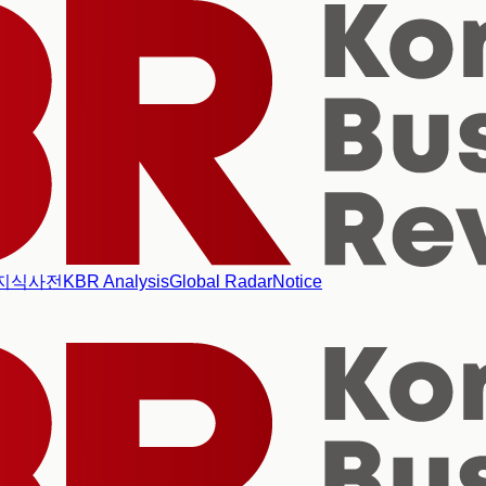
지식사전
KBR Analysis
Global Radar
Notice