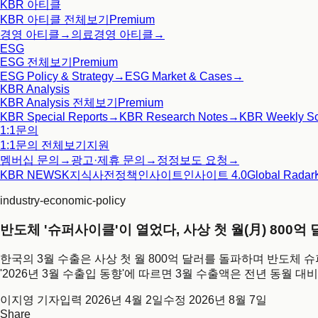
KBR 아티클
KBR 아티클
전체보기
Premium
경영 아티클
→
의료경영 아티클
→
ESG
ESG
전체보기
Premium
ESG Policy & Strategy
→
ESG Market & Cases
→
KBR Analysis
KBR Analysis
전체보기
Premium
KBR Special Reports
→
KBR Research Notes
→
KBR Weekly S
1:1문의
1:1문의
전체보기
지원
멤버십 문의
→
광고·제휴 문의
→
정정보도 요청
→
KBR NEWS
K지식사전
정책인사이트
인사이트 4.0
Global Radar
industry-economic-policy
반도체 '슈퍼사이클'이 열었다, 사상 첫 월(月) 800억
한국의 3월 수출은 사상 첫 월 800억 달러를 돌파하며 반도체 
'2026년 3월 수출입 동향'에 따르면 3월 수출액은 전년 동월 대
이지영 기자
입력
2026년 4월 2일
수정
2026년 8월 7일
Share