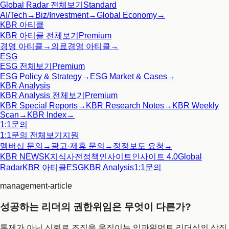
Global Radar
전체보기
Standard
AI/Tech
→
Biz/Investment
→
Global Economy
→
KBR 아티클
KBR 아티클
전체보기
Premium
경영 아티클
→
의료경영 아티클
→
ESG
ESG
전체보기
Premium
ESG Policy & Strategy
→
ESG Market & Cases
→
KBR Analysis
KBR Analysis
전체보기
Premium
KBR Special Reports
→
KBR Research Notes
→
KBR Weekly
Scan
→
KBR Index
→
1:1문의
1:1문의
전체보기
지원
멤버십 문의
→
광고·제휴 문의
→
정정보도 요청
→
KBR NEWS
K지식사전
정책인사이트
인사이트 4.0
Global
Radar
KBR 아티클
ESG
KBR Analysis
1:1문의
management-article
성공하는 리더의 권한위임은 무엇이 다른가?
통제가 아닌 신뢰로 조직을 움직이는 임파워먼트 리더십의 상징.