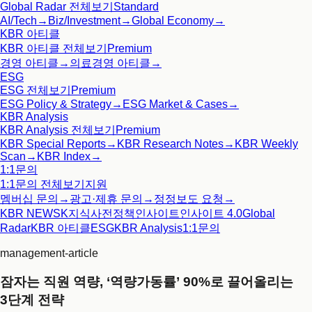
Global Radar
전체보기
Standard
AI/Tech
→
Biz/Investment
→
Global Economy
→
KBR 아티클
KBR 아티클
전체보기
Premium
경영 아티클
→
의료경영 아티클
→
ESG
ESG
전체보기
Premium
ESG Policy & Strategy
→
ESG Market & Cases
→
KBR Analysis
KBR Analysis
전체보기
Premium
KBR Special Reports
→
KBR Research Notes
→
KBR Weekly
Scan
→
KBR Index
→
1:1문의
1:1문의
전체보기
지원
멤버십 문의
→
광고·제휴 문의
→
정정보도 요청
→
KBR NEWS
K지식사전
정책인사이트
인사이트 4.0
Global
Radar
KBR 아티클
ESG
KBR Analysis
1:1문의
management-article
잠자는 직원 역량, ‘역량가동률’ 90%로 끌어올리는
3단계 전략