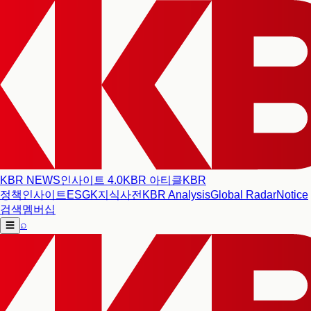
KBR NEWS
인사이트 4.0
KBR 아티클
KBR
정책인사이트
ESG
K지식사전
KBR Analysis
Global Radar
Notice
검색
멤버십
⌕
☰