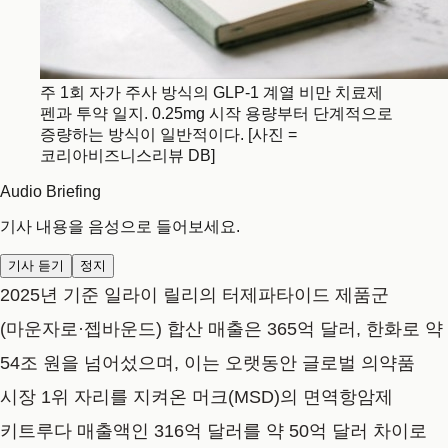
주 1회 자가 주사 방식의 GLP-1 계열 비만 치료제
펜과 투약 일지. 0.25mg 시작 용량부터 단계적으로
증량하는 방식이 일반적이다. [사진 =
코리아비즈니스리뷰 DB]
Audio Briefing
기사 내용을 음성으로 들어보세요.
기사 듣기
정지
2025년 기준 일라이 릴리의 터제파타이드 제품군
(마운자로·젭바운드) 합산 매출은 365억 달러, 한화로 약
54조 원을 넘어섰으며, 이는 오랫동안 글로벌 의약품
시장 1위 자리를 지켜온 머크(MSD)의 면역항암제
키트루다 매출액인 316억 달러를 약 50억 달러 차이로