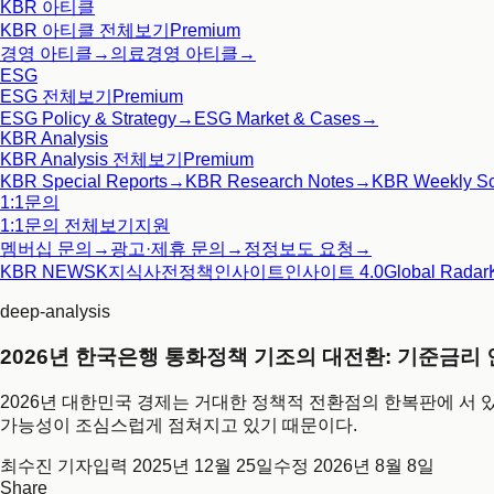
KBR 아티클
KBR 아티클
전체보기
Premium
경영 아티클
→
의료경영 아티클
→
ESG
ESG
전체보기
Premium
ESG Policy & Strategy
→
ESG Market & Cases
→
KBR Analysis
KBR Analysis
전체보기
Premium
KBR Special Reports
→
KBR Research Notes
→
KBR Weekly S
1:1문의
1:1문의
전체보기
지원
멤버십 문의
→
광고·제휴 문의
→
정정보도 요청
→
KBR NEWS
K지식사전
정책인사이트
인사이트 4.0
Global Radar
deep-analysis
2026년 한국은행 통화정책 기조의 대전환: 기준금리
2026년 대한민국 경제는 거대한 정책적 전환점의 한복판에 서 있
가능성이 조심스럽게 점쳐지고 있기 때문이다.
최수진 기자
입력
2025년 12월 25일
수정
2026년 8월 8일
Share