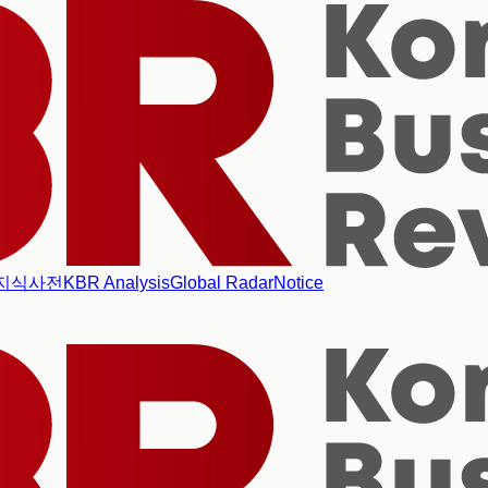
지식사전
KBR Analysis
Global Radar
Notice