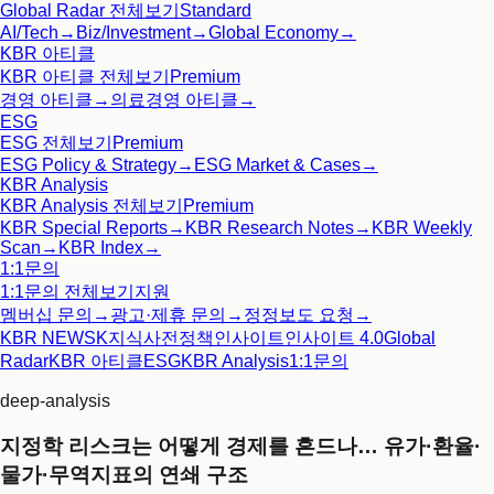
Global Radar
전체보기
Standard
AI/Tech
→
Biz/Investment
→
Global Economy
→
KBR 아티클
KBR 아티클
전체보기
Premium
경영 아티클
→
의료경영 아티클
→
ESG
ESG
전체보기
Premium
ESG Policy & Strategy
→
ESG Market & Cases
→
KBR Analysis
KBR Analysis
전체보기
Premium
KBR Special Reports
→
KBR Research Notes
→
KBR Weekly
Scan
→
KBR Index
→
1:1문의
1:1문의
전체보기
지원
멤버십 문의
→
광고·제휴 문의
→
정정보도 요청
→
KBR NEWS
K지식사전
정책인사이트
인사이트 4.0
Global
Radar
KBR 아티클
ESG
KBR Analysis
1:1문의
deep-analysis
지정학 리스크는 어떻게 경제를 흔드나… 유가·환율·
물가·무역지표의 연쇄 구조