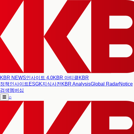
KBR NEWS
인사이트 4.0
KBR 아티클
KBR
정책인사이트
ESG
K지식사전
KBR Analysis
Global Radar
Notice
검색
멤버십
⌕
☰