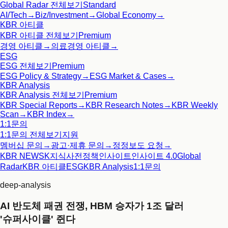
Global Radar
전체보기
Standard
AI/Tech
→
Biz/Investment
→
Global Economy
→
KBR 아티클
KBR 아티클
전체보기
Premium
경영 아티클
→
의료경영 아티클
→
ESG
ESG
전체보기
Premium
ESG Policy & Strategy
→
ESG Market & Cases
→
KBR Analysis
KBR Analysis
전체보기
Premium
KBR Special Reports
→
KBR Research Notes
→
KBR Weekly
Scan
→
KBR Index
→
1:1문의
1:1문의
전체보기
지원
멤버십 문의
→
광고·제휴 문의
→
정정보도 요청
→
KBR NEWS
K지식사전
정책인사이트
인사이트 4.0
Global
Radar
KBR 아티클
ESG
KBR Analysis
1:1문의
deep-analysis
AI 반도체 패권 전쟁, HBM 승자가 1조 달러
'슈퍼사이클' 쥔다