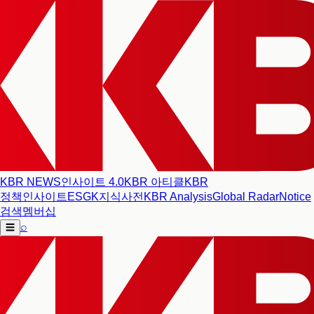
KBR NEWS
인사이트 4.0
KBR 아티클
KBR
정책인사이트
ESG
K지식사전
KBR Analysis
Global Radar
Notice
검색
멤버십
⌕
☰