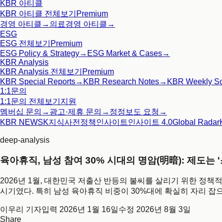
KBR 아티클
KBR 아티클
전체보기
Premium
경영 아티클
→
의료경영 아티클
→
ESG
ESG
전체보기
Premium
ESG Policy & Strategy
→
ESG Market & Cases
→
KBR Analysis
KBR Analysis
전체보기
Premium
KBR Special Reports
→
KBR Research Notes
→
KBR Weekly S
1:1문의
1:1문의
전체보기
지원
멤버십 문의
→
광고·제휴 문의
→
정정보도 요청
→
KBR NEWS
K지식사전
정책인사이트
인사이트 4.0
Global Radar
deep-analysis
육아휴직, 남성 참여 30% 시대의 명암(明暗): 제도는 
2026년 1월, 대한민국 저출산 반등의 불씨를 살리기 위한 정책
시기였다. 특히 남성 육아휴직 비중이 30%대에 확실히 자리 잡
이우리 기자
입력
2026년 1월 16일
수정
2026년 8월 3일
Share