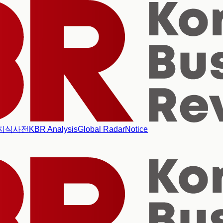
지식사전
KBR Analysis
Global Radar
Notice