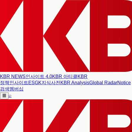
KBR NEWS
인사이트 4.0
KBR 아티클
KBR
정책인사이트
ESG
K지식사전
KBR Analysis
Global Radar
Notice
검색
멤버십
⌕
☰