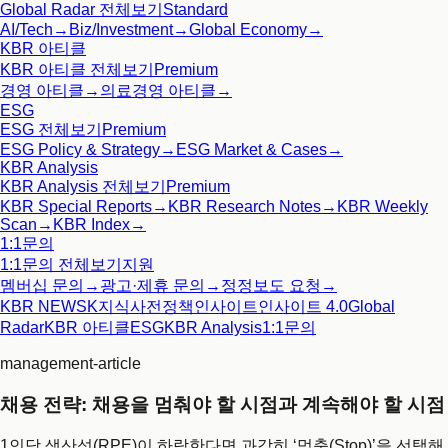
Global Radar
전체보기
Standard
AI/Tech
→
Biz/Investment
→
Global Economy
→
KBR 아티클
KBR 아티클
전체보기
Premium
경영 아티클
→
의료경영 아티클
→
ESG
ESG
전체보기
Premium
ESG Policy & Strategy
→
ESG Market & Cases
→
KBR Analysis
KBR Analysis
전체보기
Premium
KBR Special Reports
→
KBR Research Notes
→
KBR Weekly
Scan
→
KBR Index
→
1:1문의
1:1문의
전체보기
지원
멤버십 문의
→
광고·제휴 문의
→
정정보도 요청
→
KBR NEWS
K지식사전
정책인사이트
인사이트 4.0
Global
Radar
KBR 아티클
ESG
KBR Analysis
1:1문의
management-article
채용 전략: 채용을 멈춰야 할 시점과 계속해야 할 시점
1인당 생산성(RPE)이 하락한다면 과감히 ‘멈춤(Stop)’을 선택해