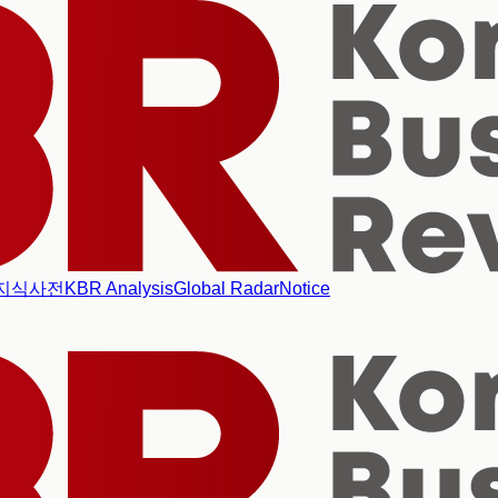
지식사전
KBR Analysis
Global Radar
Notice