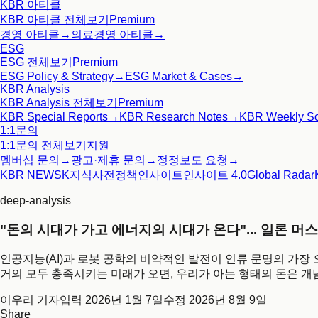
KBR 아티클
KBR 아티클
전체보기
Premium
경영 아티클
→
의료경영 아티클
→
ESG
ESG
전체보기
Premium
ESG Policy & Strategy
→
ESG Market & Cases
→
KBR Analysis
KBR Analysis
전체보기
Premium
KBR Special Reports
→
KBR Research Notes
→
KBR Weekly S
1:1문의
1:1문의
전체보기
지원
멤버십 문의
→
광고·제휴 문의
→
정정보도 요청
→
KBR NEWS
K지식사전
정책인사이트
인사이트 4.0
Global Radar
deep-analysis
"돈의 시대가 가고 에너지의 시대가 온다"... 일론 
인공지능(AI)과 로봇 공학의 비약적인 발전이 인류 문명의 가장 
거의 모두 충족시키는 미래가 오면, 우리가 아는 형태의 돈은 개
이우리 기자
입력
2026년 1월 7일
수정
2026년 8월 9일
Share