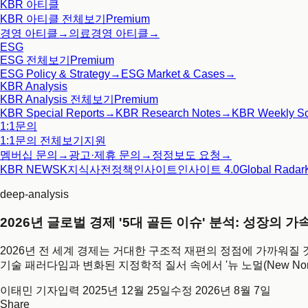
KBR 아티클
KBR 아티클
전체보기
Premium
경영 아티클
→
의료경영 아티클
→
ESG
ESG
전체보기
Premium
ESG Policy & Strategy
→
ESG Market & Cases
→
KBR Analysis
KBR Analysis
전체보기
Premium
KBR Special Reports
→
KBR Research Notes
→
KBR Weekly S
1:1문의
1:1문의
전체보기
지원
멤버십 문의
→
광고·제휴 문의
→
정정보도 요청
→
KBR NEWS
K지식사전
정책인사이트
인사이트 4.0
Global Radar
deep-analysis
2026년 글로벌 경제 '5대 골든 이슈' 분석: 성장의 
2026년 전 세계 경제는 거대한 구조적 재편의 정점에 가까워질
기술 패러다임과 변화된 지정학적 질서 속에서 '뉴 노멀(New Nor
이태민 기자
입력
2025년 12월 25일
수정
2026년 8월 7일
Share