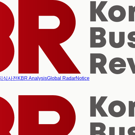
지식사전
KBR Analysis
Global Radar
Notice