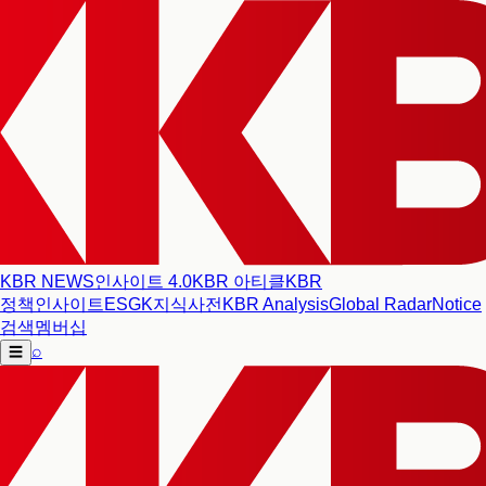
KBR NEWS
인사이트 4.0
KBR 아티클
KBR
정책인사이트
ESG
K지식사전
KBR Analysis
Global Radar
Notice
검색
멤버십
⌕
☰