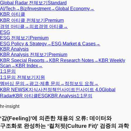
Global Radar
전체보기
Standard
AI/Tech
→
Biz/Investment
→
Global Economy
→
KBR 아티클
KBR 아티클
전체보기
Premium
경영 아티클
→
의료경영 아티클
→
ESG
ESG
전체보기
Premium
ESG Policy & Strategy
→
ESG Market & Cases
→
KBR Analysis
KBR Analysis
전체보기
Premium
KBR Special Reports
→
KBR Research Notes
→
KBR Weekly
Scan
→
KBR Index
→
1:1문의
1:1문의
전체보기
지원
멤버십 문의
→
광고·제휴 문의
→
정정보도 요청
→
KBR NEWS
K지식사전
정책인사이트
인사이트 4.0
Global
Radar
KBR 아티클
ESG
KBR Analysis
1:1문의
hr-insight
‘감(Feeling)’에 의존한 채용의 오류: 데이터와
구조화로 완성하는 ‘컬처핏(Culture Fit)’ 검증의 과학