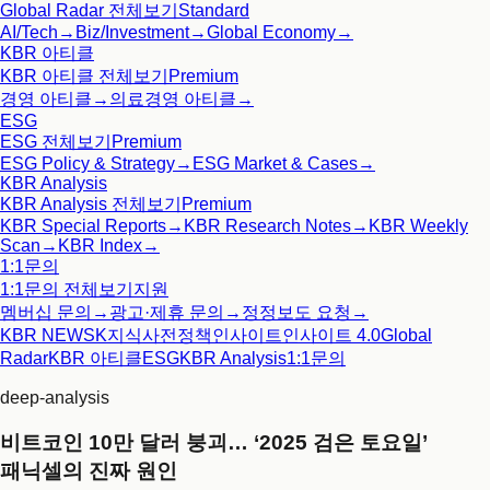
Global Radar
전체보기
Standard
AI/Tech
→
Biz/Investment
→
Global Economy
→
KBR 아티클
KBR 아티클
전체보기
Premium
경영 아티클
→
의료경영 아티클
→
ESG
ESG
전체보기
Premium
ESG Policy & Strategy
→
ESG Market & Cases
→
KBR Analysis
KBR Analysis
전체보기
Premium
KBR Special Reports
→
KBR Research Notes
→
KBR Weekly
Scan
→
KBR Index
→
1:1문의
1:1문의
전체보기
지원
멤버십 문의
→
광고·제휴 문의
→
정정보도 요청
→
KBR NEWS
K지식사전
정책인사이트
인사이트 4.0
Global
Radar
KBR 아티클
ESG
KBR Analysis
1:1문의
deep-analysis
비트코인 10만 달러 붕괴… ‘2025 검은 토요일’
패닉셀의 진짜 원인