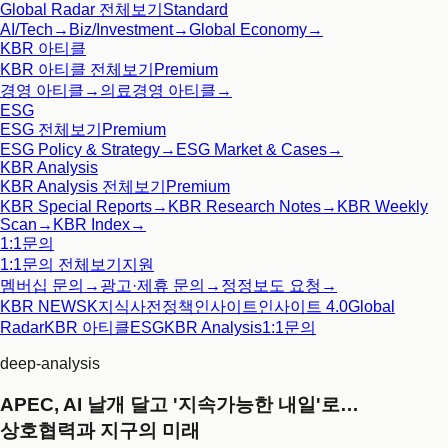
Global Radar
전체보기
Standard
AI/Tech
→
Biz/Investment
→
Global Economy
→
KBR 아티클
KBR 아티클
전체보기
Premium
경영 아티클
→
의료경영 아티클
→
ESG
ESG
전체보기
Premium
ESG Policy & Strategy
→
ESG Market & Cases
→
KBR Analysis
KBR Analysis
전체보기
Premium
KBR Special Reports
→
KBR Research Notes
→
KBR Weekly
Scan
→
KBR Index
→
1:1문의
1:1문의
전체보기
지원
멤버십 문의
→
광고·제휴 문의
→
정정보도 요청
→
KBR NEWS
K지식사전
정책인사이트
인사이트 4.0
Global
Radar
KBR 아티클
ESG
KBR Analysis
1:1문의
deep-analysis
APEC, AI 날개 달고 '지속가능한 내일'로…
상호협력과 지구의 미래