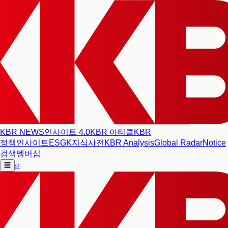
KBR NEWS
인사이트 4.0
KBR 아티클
KBR
정책인사이트
ESG
K지식사전
KBR Analysis
Global Radar
Notice
검색
멤버십
⌕
☰