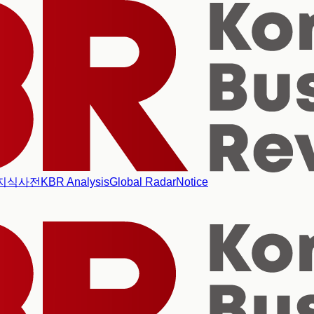
지식사전
KBR Analysis
Global Radar
Notice