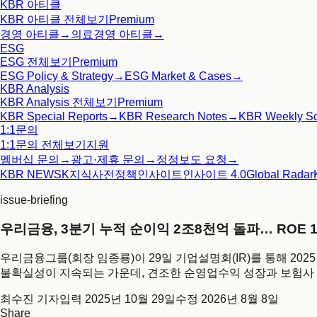
KBR 아티클
KBR 아티클
전체보기
Premium
경영 아티클
→
의료경영 아티클
→
ESG
ESG
전체보기
Premium
ESG Policy & Strategy
→
ESG Market & Cases
→
KBR Analysis
KBR Analysis
전체보기
Premium
KBR Special Reports
→
KBR Research Notes
→
KBR Weekly S
1:1문의
1:1문의
전체보기
지원
멤버십 문의
→
광고·제휴 문의
→
정정보도 요청
→
KBR NEWS
K지식사전
정책인사이트
인사이트 4.0
Global Radar
issue-briefing
우리금융, 3분기 누적 순이익 2조8천억 돌파… ROE 10
우리금융그룹(회장 임종룡)이 29일 기업설명회(IR)를 통해 202
불확실성이 지속되는 가운데, 견조한 순영업수익 성장과 보험사 
최수진 기자
입력
2025년 10월 29일
수정
2026년 8월 8일
Share