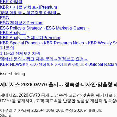
KBR 아티클
KBR 아티클
전체보기
Premium
경영 아티클
→
의료경영 아티클
→
ESG
ESG
전체보기
Premium
ESG Policy & Strategy
→
ESG Market & Cases
→
KBR Analysis
KBR Analysis
전체보기
Premium
KBR Special Reports
→
KBR Research Notes
→
KBR Weekly S
1:1문의
1:1문의
전체보기
지원
멤버십 문의
→
광고·제휴 문의
→
정정보도 요청
→
KBR NEWS
K지식사전
정책인사이트
인사이트 4.0
Global Radar
issue-briefing
제네시스 2026 GV70 출시… 정숙성·디자인·맞춤형
제네시스, 2026 GV70 공개… 정숙성·고급감·맞춤형 패키지로 상
GV70 을 공개하며, 고객 피드백을 반영한 상품성 개선과 정숙성
이우리 기자
입력
2025년 10월 20일
수정
2026년 8월 8일
Share