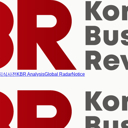
지식사전
KBR Analysis
Global Radar
Notice