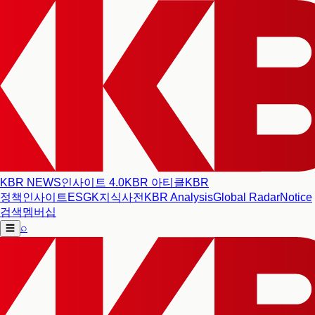
KBR NEWS
인사이트 4.0
KBR 아티클
KBR
정책인사이트
ESG
K지식사전
KBR Analysis
Global Radar
Notice
검색
멤버십
⌕
☰