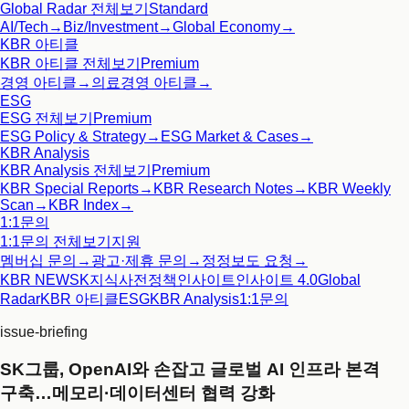
Global Radar
전체보기
Standard
AI/Tech
→
Biz/Investment
→
Global Economy
→
KBR 아티클
KBR 아티클
전체보기
Premium
경영 아티클
→
의료경영 아티클
→
ESG
ESG
전체보기
Premium
ESG Policy & Strategy
→
ESG Market & Cases
→
KBR Analysis
KBR Analysis
전체보기
Premium
KBR Special Reports
→
KBR Research Notes
→
KBR Weekly
Scan
→
KBR Index
→
1:1문의
1:1문의
전체보기
지원
멤버십 문의
→
광고·제휴 문의
→
정정보도 요청
→
KBR NEWS
K지식사전
정책인사이트
인사이트 4.0
Global
Radar
KBR 아티클
ESG
KBR Analysis
1:1문의
issue-briefing
SK그룹, OpenAI와 손잡고 글로벌 AI 인프라 본격
구축…메모리·데이터센터 협력 강화