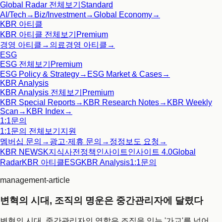
Global Radar
전체보기
Standard
AI/Tech
→
Biz/Investment
→
Global Economy
→
KBR 아티클
KBR 아티클
전체보기
Premium
경영 아티클
→
의료경영 아티클
→
ESG
ESG
전체보기
Premium
ESG Policy & Strategy
→
ESG Market & Cases
→
KBR Analysis
KBR Analysis
전체보기
Premium
KBR Special Reports
→
KBR Research Notes
→
KBR Weekly
Scan
→
KBR Index
→
1:1문의
1:1문의
전체보기
지원
멤버십 문의
→
광고·제휴 문의
→
정정보도 요청
→
KBR NEWS
K지식사전
정책인사이트
인사이트 4.0
Global
Radar
KBR 아티클
ESG
KBR Analysis
1:1문의
management-article
변혁의 시대, 조직의 명운은 중간관리자에 달렸다
변혁의 시대, 중간관리자의 역할은 조직을 잇는 '가교'를 넘어