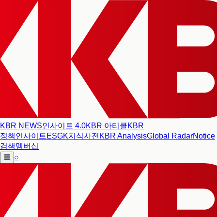
KBR NEWS
인사이트 4.0
KBR 아티클
KBR
정책인사이트
ESG
K지식사전
KBR Analysis
Global Radar
Notice
검색
멤버십
⌕
☰