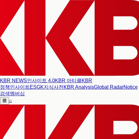
KBR NEWS
인사이트 4.0
KBR 아티클
KBR
정책인사이트
ESG
K지식사전
KBR Analysis
Global Radar
Notice
검색
멤버십
⌕
☰