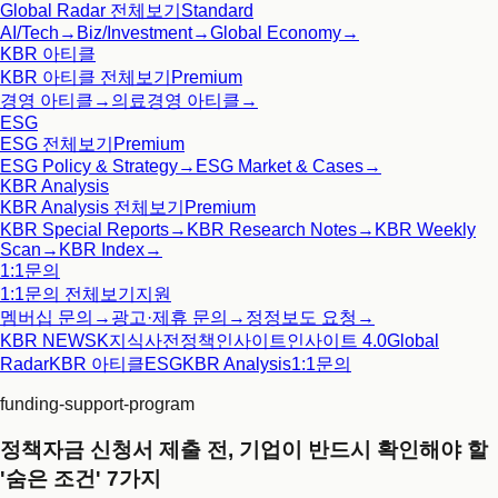
Global Radar
전체보기
Standard
AI/Tech
→
Biz/Investment
→
Global Economy
→
KBR 아티클
KBR 아티클
전체보기
Premium
경영 아티클
→
의료경영 아티클
→
ESG
ESG
전체보기
Premium
ESG Policy & Strategy
→
ESG Market & Cases
→
KBR Analysis
KBR Analysis
전체보기
Premium
KBR Special Reports
→
KBR Research Notes
→
KBR Weekly
Scan
→
KBR Index
→
1:1문의
1:1문의
전체보기
지원
멤버십 문의
→
광고·제휴 문의
→
정정보도 요청
→
KBR NEWS
K지식사전
정책인사이트
인사이트 4.0
Global
Radar
KBR 아티클
ESG
KBR Analysis
1:1문의
funding-support-program
정책자금 신청서 제출 전, 기업이 반드시 확인해야 할
'숨은 조건' 7가지