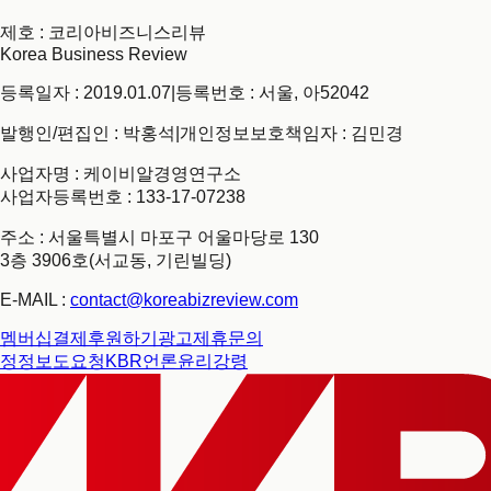
제호
: 코리아비즈니스리뷰
Korea Business Review
등록일자 : 2019.01.07
|
등록번호 : 서울, 아52042
발행인/편집인 : 박홍석
|
개인정보보호책임자 : 김민경
사업자명 : 케이비알경영연구소
사업자등록번호 : 133-17-07238
주소 : 서울특별시 마포구 어울마당로 130
3층 3906호(서교동, 기린빌딩)
E-MAIL :
contact@koreabizreview.com
멤버십결제
후원하기
광고제휴문의
정정보도요청
KBR언론윤리강령