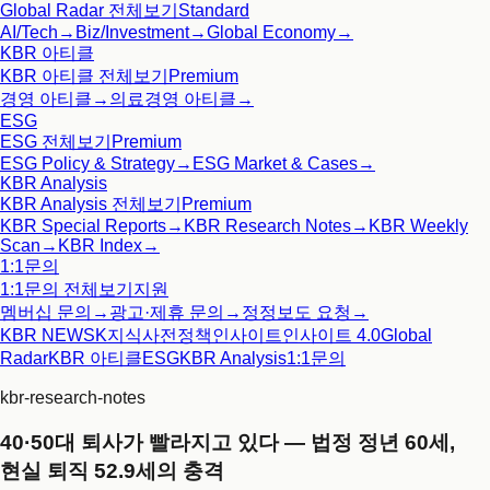
Global Radar
전체보기
Standard
AI/Tech
→
Biz/Investment
→
Global Economy
→
KBR 아티클
KBR 아티클
전체보기
Premium
경영 아티클
→
의료경영 아티클
→
ESG
ESG
전체보기
Premium
ESG Policy & Strategy
→
ESG Market & Cases
→
KBR Analysis
KBR Analysis
전체보기
Premium
KBR Special Reports
→
KBR Research Notes
→
KBR Weekly
Scan
→
KBR Index
→
1:1문의
1:1문의
전체보기
지원
멤버십 문의
→
광고·제휴 문의
→
정정보도 요청
→
KBR NEWS
K지식사전
정책인사이트
인사이트 4.0
Global
Radar
KBR 아티클
ESG
KBR Analysis
1:1문의
kbr-research-notes
40·50대 퇴사가 빨라지고 있다 — 법정 정년 60세,
현실 퇴직 52.9세의 충격