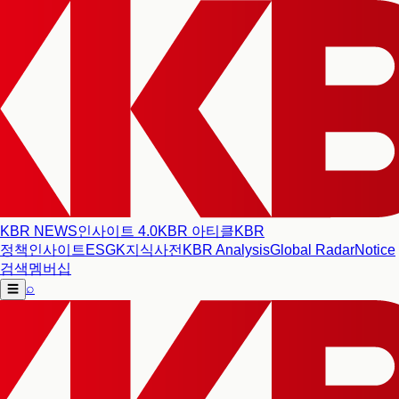
KBR NEWS
인사이트 4.0
KBR 아티클
KBR
정책인사이트
ESG
K지식사전
KBR Analysis
Global Radar
Notice
검색
멤버십
⌕
☰