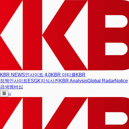
KBR NEWS
인사이트 4.0
KBR 아티클
KBR
정책인사이트
ESG
K지식사전
KBR Analysis
Global Radar
Notice
검색
멤버십
⌕
☰