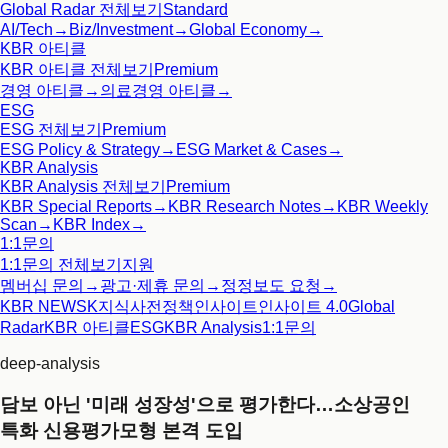
Global Radar
전체보기
Standard
AI/Tech
→
Biz/Investment
→
Global Economy
→
KBR 아티클
KBR 아티클
전체보기
Premium
경영 아티클
→
의료경영 아티클
→
ESG
ESG
전체보기
Premium
ESG Policy & Strategy
→
ESG Market & Cases
→
KBR Analysis
KBR Analysis
전체보기
Premium
KBR Special Reports
→
KBR Research Notes
→
KBR Weekly
Scan
→
KBR Index
→
1:1문의
1:1문의
전체보기
지원
멤버십 문의
→
광고·제휴 문의
→
정정보도 요청
→
KBR NEWS
K지식사전
정책인사이트
인사이트 4.0
Global
Radar
KBR 아티클
ESG
KBR Analysis
1:1문의
deep-analysis
담보 아닌 '미래 성장성'으로 평가한다…소상공인
특화 신용평가모형 본격 도입