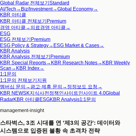
Global Radar
전체보기
Standard
AI/Tech
→
Biz/Investment
→
Global Economy
→
KBR 아티클
KBR 아티클
전체보기
Premium
경영 아티클
→
의료경영 아티클
→
ESG
ESG
전체보기
Premium
ESG Policy & Strategy
→
ESG Market & Cases
→
KBR Analysis
KBR Analysis
전체보기
Premium
KBR Special Reports
→
KBR Research Notes
→
KBR Weekly
Scan
→
KBR Index
→
1:1문의
1:1문의
전체보기
지원
멤버십 문의
→
광고·제휴 문의
→
정정보도 요청
→
KBR NEWS
K지식사전
정책인사이트
인사이트 4.0
Global
Radar
KBR 아티클
ESG
KBR Analysis
1:1문의
management-insight
스타벅스, 3조 시대를 연 '제3의 공간': 데이터와
시스템으로 입증된 불황 속 초격차 전략