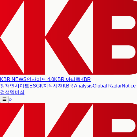
KBR NEWS
인사이트 4.0
KBR 아티클
KBR
정책인사이트
ESG
K지식사전
KBR Analysis
Global Radar
Notice
검색
멤버십
⌕
☰