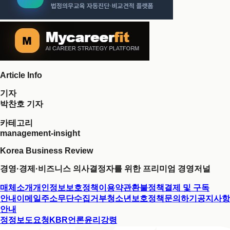
Article Info
기자
박찬호 기자
카테고리
management-insight
Korea Business Review
경영·경제·비즈니스 의사결정자를 위한 프리미엄 경영저널
매체소개
개인정보보호정책
이용약관
환불정책
결제 및 구독
안내
이메일주소무단수집거부
청소년보호정책
문의하기
공지사항
안내
정정보도요청
KBR언론윤리강령