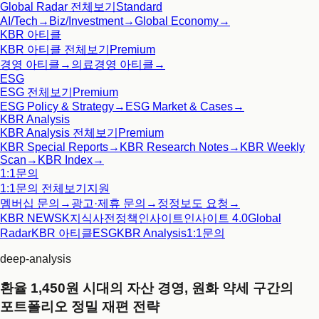
Global Radar
전체보기
Standard
AI/Tech
→
Biz/Investment
→
Global Economy
→
KBR 아티클
KBR 아티클
전체보기
Premium
경영 아티클
→
의료경영 아티클
→
ESG
ESG
전체보기
Premium
ESG Policy & Strategy
→
ESG Market & Cases
→
KBR Analysis
KBR Analysis
전체보기
Premium
KBR Special Reports
→
KBR Research Notes
→
KBR Weekly
Scan
→
KBR Index
→
1:1문의
1:1문의
전체보기
지원
멤버십 문의
→
광고·제휴 문의
→
정정보도 요청
→
KBR NEWS
K지식사전
정책인사이트
인사이트 4.0
Global
Radar
KBR 아티클
ESG
KBR Analysis
1:1문의
deep-analysis
환율 1,450원 시대의 자산 경영, 원화 약세 구간의
포트폴리오 정밀 재편 전략