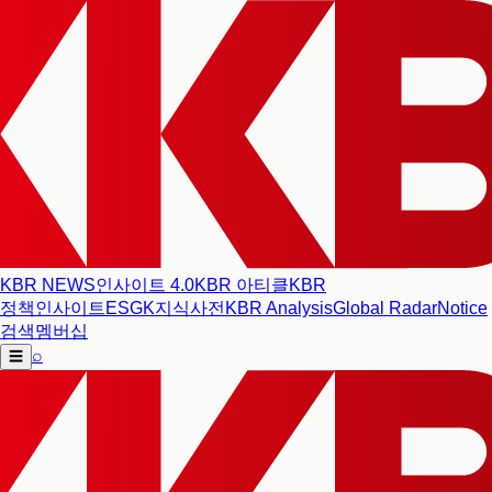
KBR NEWS
인사이트 4.0
KBR 아티클
KBR
정책인사이트
ESG
K지식사전
KBR Analysis
Global Radar
Notice
검색
멤버십
⌕
☰