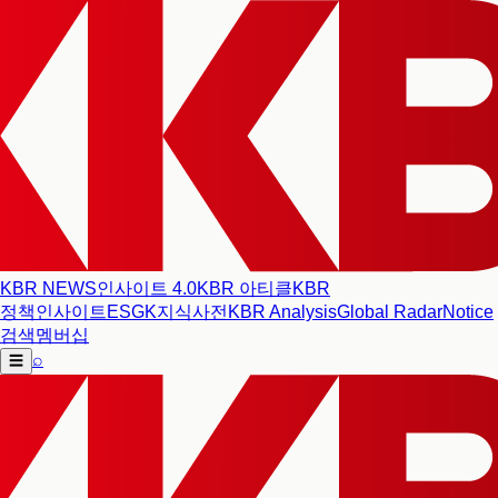
KBR NEWS
인사이트 4.0
KBR 아티클
KBR
정책인사이트
ESG
K지식사전
KBR Analysis
Global Radar
Notice
검색
멤버십
⌕
☰