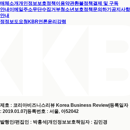
매체소개
개인정보보호정책
이용약관
환불정책
결제 및 구독
안내
이메일주소무단수집거부
청소년보호정책
문의하기
공지사항
안내
정정보도요청
KBR언론윤리강령
제호 : 코리아비즈니스리뷰 Korea Business Review
|
등록일자
: 2019.01.07
|
등록번호 : 서울, 아52042
발행인/편집인 : 박홍석
|
개인정보보호책임자 : 김민경