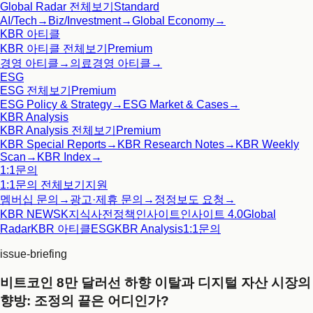
Global Radar
전체보기
Standard
AI/Tech
→
Biz/Investment
→
Global Economy
→
KBR 아티클
KBR 아티클
전체보기
Premium
경영 아티클
→
의료경영 아티클
→
ESG
ESG
전체보기
Premium
ESG Policy & Strategy
→
ESG Market & Cases
→
KBR Analysis
KBR Analysis
전체보기
Premium
KBR Special Reports
→
KBR Research Notes
→
KBR Weekly
Scan
→
KBR Index
→
1:1문의
1:1문의
전체보기
지원
멤버십 문의
→
광고·제휴 문의
→
정정보도 요청
→
KBR NEWS
K지식사전
정책인사이트
인사이트 4.0
Global
Radar
KBR 아티클
ESG
KBR Analysis
1:1문의
issue-briefing
비트코인 8만 달러선 하향 이탈과 디지털 자산 시장의
향방: 조정의 끝은 어디인가?