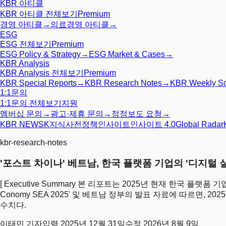
KBR 아티클
KBR 아티클
전체보기
Premium
경영 아티클
→
의료경영 아티클
→
ESG
ESG
전체보기
Premium
ESG Policy & Strategy
→
ESG Market & Cases
→
KBR Analysis
KBR Analysis
전체보기
Premium
KBR Special Reports
→
KBR Research Notes
→
KBR Weekly S
1:1문의
1:1문의
전체보기
지원
멤버십 문의
→
광고·제휴 문의
→
정정보도 요청
→
KBR NEWS
K지식사전
정책인사이트
인사이트 4.0
Global Radar
kbr-research-notes
'포스트 차이나' 베트남, 한국 플랫폼 기업의 '디지털 
[ Executive Summary 본 리포트는 2025년 현재 한국 플랫
Conomy SEA 2025' 및 베트남 정부의 발표 자료에 따르면, 2
수치다.
이태민 기자
입력
2025년 12월 31일
수정
2026년 8월 9일