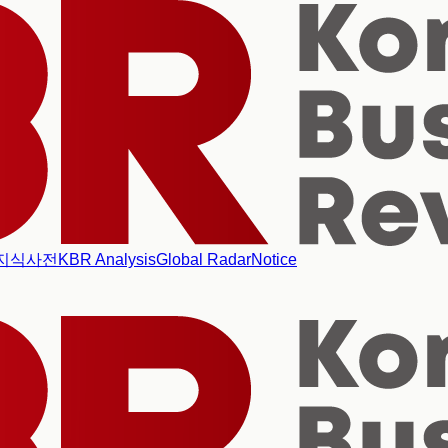
지식사전
KBR Analysis
Global Radar
Notice