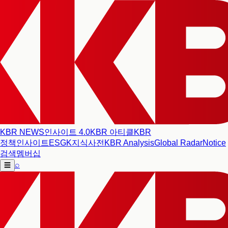
KBR NEWS
인사이트 4.0
KBR 아티클
KBR
정책인사이트
ESG
K지식사전
KBR Analysis
Global Radar
Notice
검색
멤버십
⌕
☰