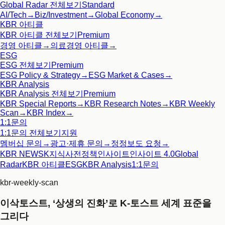
Global Radar
전체보기
Standard
AI/Tech
→
Biz/Investment
→
Global Economy
→
KBR 아티클
KBR 아티클
전체보기
Premium
경영 아티클
→
의료경영 아티클
→
ESG
ESG
전체보기
Premium
ESG Policy & Strategy
→
ESG Market & Cases
→
KBR Analysis
KBR Analysis
전체보기
Premium
KBR Special Reports
→
KBR Research Notes
→
KBR Weekly
Scan
→
KBR Index
→
1:1문의
1:1문의
전체보기
지원
멤버십 문의
→
광고·제휴 문의
→
정정보도 요청
→
KBR NEWS
K지식사전
정책인사이트
인사이트 4.0
Global
Radar
KBR 아티클
ESG
KBR Analysis
1:1문의
kbr-weekly-scan
이삭토스트, ‘상생의 진화’로 K-토스트 세계 표준을
그리다