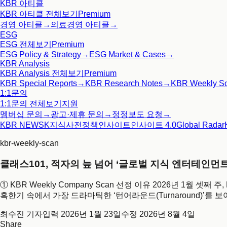
KBR 아티클
KBR 아티클
전체보기
Premium
경영 아티클
→
의료경영 아티클
→
ESG
ESG
전체보기
Premium
ESG Policy & Strategy
→
ESG Market & Cases
→
KBR Analysis
KBR Analysis
전체보기
Premium
KBR Special Reports
→
KBR Research Notes
→
KBR Weekly S
1:1문의
1:1문의
전체보기
지원
멤버십 문의
→
광고·제휴 문의
→
정정보도 요청
→
KBR NEWS
K지식사전
정책인사이트
인사이트 4.0
Global Radar
kbr-weekly-scan
클래스101, 적자의 늪 넘어 ‘글로벌 지식 엔터테인먼
① KBR Weekly Company Scan 선정 이유 2026년 1월 
혹한기 속에서 가장 드라마틱한 ‘턴어라운드(Turnaround)’를 
최수진 기자
입력
2026년 1월 23일
수정
2026년 8월 4일
Share