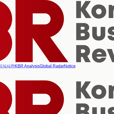
지식사전
KBR Analysis
Global Radar
Notice