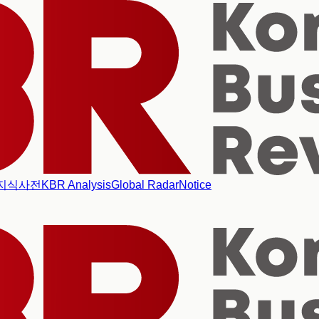
지식사전
KBR Analysis
Global Radar
Notice