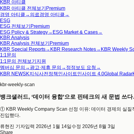
KBR 아티클
KBR 아티클
전체보기
Premium
경영 아티클
→
의료경영 아티클
→
ESG
ESG
전체보기
Premium
ESG Policy & Strategy
→
ESG Market & Cases
→
KBR Analysis
KBR Analysis
전체보기
Premium
KBR Special Reports
→
KBR Research Notes
→
KBR Weekly S
1:1문의
1:1문의
전체보기
지원
멤버십 문의
→
광고·제휴 문의
→
정정보도 요청
→
KBR NEWS
K지식사전
정책인사이트
인사이트 4.0
Global Radar
kbr-weekly-scan
뱅크샐러드, ‘데이터 융합’으로 핀테크의 새 문법 쓰다…
① KBR Weekly Company Scan 선정 이유: 데이터 경제
진입했다.
류현진 기자
입력
2026년 1월 14일
수정
2026년 8월 3일
Share