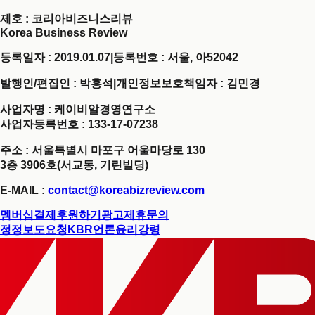
제호
: 코리아비즈니스리뷰
Korea Business Review
등록일자 : 2019.01.07
|
등록번호 : 서울, 아52042
발행인/편집인 : 박홍석
|
개인정보보호책임자 : 김민경
사업자명 : 케이비알경영연구소
사업자등록번호 : 133-17-07238
주소 : 서울특별시 마포구 어울마당로 130
3층 3906호(서교동, 기린빌딩)
E-MAIL :
contact@koreabizreview.com
멤버십결제
후원하기
광고제휴문의
정정보도요청
KBR언론윤리강령