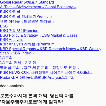
Global Radar
전체보기
Standard
AI/Tech
→
Biz/Investment
→
Global Economy
→
KBR 아티클
KBR 아티클
전체보기
Premium
경영 아티클
→
의료경영 아티클
→
ESG
ESG
전체보기
Premium
ESG Policy & Strategy
→
ESG Market & Cases
→
KBR Analysis
KBR Analysis
전체보기
Premium
KBR Special Reports
→
KBR Research Notes
→
KBR Weekly
Scan
→
KBR Index
→
1:1문의
1:1문의
전체보기
지원
멤버십 문의
→
광고·제휴 문의
→
정정보도 요청
→
KBR NEWS
K지식사전
정책인사이트
인사이트 4.0
Global
Radar
KBR 아티클
ESG
KBR Analysis
1:1문의
deep-analysis
로봇주차시대 본격 개막, 당신의 차를
'자율주행주차로봇'에게 맡겨라!