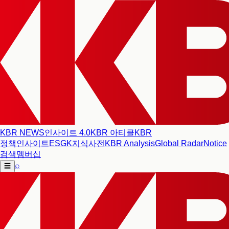
KBR NEWS
인사이트 4.0
KBR 아티클
KBR
정책인사이트
ESG
K지식사전
KBR Analysis
Global Radar
Notice
검색
멤버십
⌕
☰