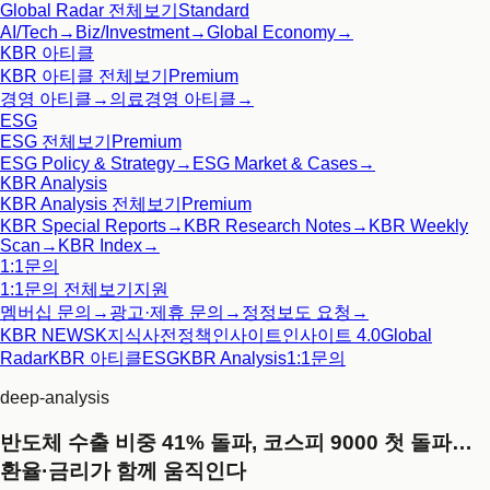
Global Radar
전체보기
Standard
AI/Tech
→
Biz/Investment
→
Global Economy
→
KBR 아티클
KBR 아티클
전체보기
Premium
경영 아티클
→
의료경영 아티클
→
ESG
ESG
전체보기
Premium
ESG Policy & Strategy
→
ESG Market & Cases
→
KBR Analysis
KBR Analysis
전체보기
Premium
KBR Special Reports
→
KBR Research Notes
→
KBR Weekly
Scan
→
KBR Index
→
1:1문의
1:1문의
전체보기
지원
멤버십 문의
→
광고·제휴 문의
→
정정보도 요청
→
KBR NEWS
K지식사전
정책인사이트
인사이트 4.0
Global
Radar
KBR 아티클
ESG
KBR Analysis
1:1문의
deep-analysis
반도체 수출 비중 41% 돌파, 코스피 9000 첫 돌파…
환율·금리가 함께 움직인다