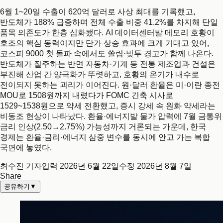
6월 1~20일 수출이 620억 달러로 사상 최대를 기록했고,
반도체가 188% 급증하며 전체 수출 비중 41.2%를 차지해 단일
품목 의존도가 한층 심화됐다. AI 데이터센터발 메모리 호황이
호조의 핵심 동력이지만 단가 상승 효과에 크게 기대고 있어,
코스피 9000 첫 돌파 속에서도 쏠림·빚투 경고가 함께 나온다.
반도체가 질주하는 반면 자동차·기계 등 전통 제조업과 건설은
부진해 산업 간 양극화가 뚜렷하고, 호황의 온기가 내수로
전이되지 못하는 괴리가 이어진다. 원·달러 환율은 미·이란 종전
MOU로 1508원까지 내렸다가 FOMC 긴축 시사로
1529~1538원으로 약세 전환했고, 증시 강세 속 원화 약세라는
비동조 현상이 나타났다. 환율·에너지발 물가 압력에 7월 금통위
금리 인상(2.50→2.75%) 가능성까지 거론되는 가운데, 한국
경제는 환율·금리·에너지 삼중 변수를 동시에 안고 가는 복합
국면에 놓였다.
최수진 기자
입력
2026년 6월 22일
수정
2026년 8월 7일
Share
공유하기
▼