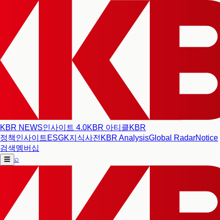
KBR NEWS
인사이트 4.0
KBR 아티클
KBR
정책인사이트
ESG
K지식사전
KBR Analysis
Global Radar
Notice
검색
멤버십
⌕
☰