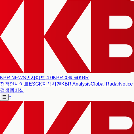
KBR NEWS
인사이트 4.0
KBR 아티클
KBR
정책인사이트
ESG
K지식사전
KBR Analysis
Global Radar
Notice
검색
멤버십
⌕
☰