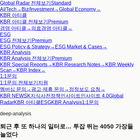
Global Radar
전체보기
Standard
AI/Tech
→
Biz/Investment
→
Global Economy
→
KBR 아티클
KBR 아티클
전체보기
Premium
경영 아티클
→
의료경영 아티클
→
ESG
ESG
전체보기
Premium
ESG Policy & Strategy
→
ESG Market & Cases
→
KBR Analysis
KBR Analysis
전체보기
Premium
KBR Special Reports
→
KBR Research Notes
→
KBR Weekly
Scan
→
KBR Index
→
1:1문의
1:1문의
전체보기
지원
멤버십 문의
→
광고·제휴 문의
→
정정보도 요청
→
KBR NEWS
K지식사전
정책인사이트
인사이트 4.0
Global
Radar
KBR 아티클
ESG
KBR Analysis
1:1문의
deep-analysis
퇴근 후 또 하나의 일터로… 투잡 뛰는 4050 가장들
늘었다