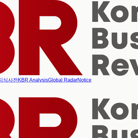
지식사전
KBR Analysis
Global Radar
Notice