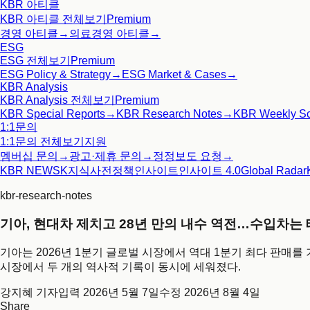
KBR 아티클
KBR 아티클
전체보기
Premium
경영 아티클
→
의료경영 아티클
→
ESG
ESG
전체보기
Premium
ESG Policy & Strategy
→
ESG Market & Cases
→
KBR Analysis
KBR Analysis
전체보기
Premium
KBR Special Reports
→
KBR Research Notes
→
KBR Weekly S
1:1문의
1:1문의
전체보기
지원
멤버십 문의
→
광고·제휴 문의
→
정정보도 요청
→
KBR NEWS
K지식사전
정책인사이트
인사이트 4.0
Global Radar
kbr-research-notes
기아, 현대차 제치고 28년 만의 내수 역전…수입차는
기아는 2026년 1분기 글로벌 시장에서 역대 1분기 최다 판매를 기
시장에서 두 개의 역사적 기록이 동시에 세워졌다.
강지혜 기자
입력
2026년 5월 7일
수정
2026년 8월 4일
Share