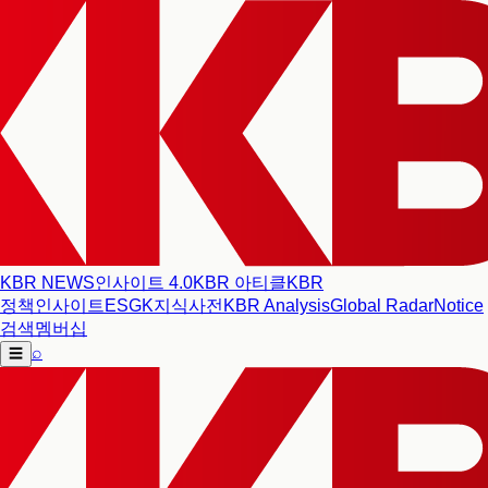
KBR NEWS
인사이트 4.0
KBR 아티클
KBR
정책인사이트
ESG
K지식사전
KBR Analysis
Global Radar
Notice
검색
멤버십
⌕
☰