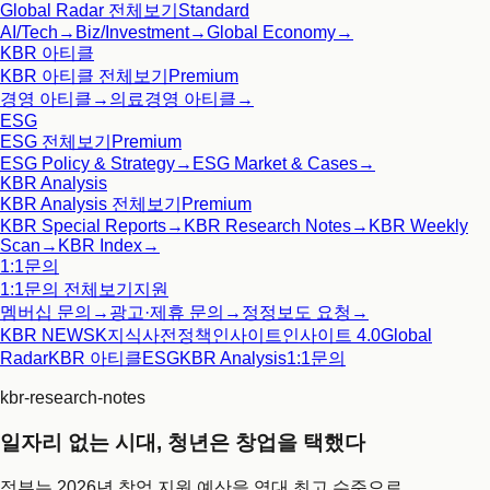
Global Radar
전체보기
Standard
AI/Tech
→
Biz/Investment
→
Global Economy
→
KBR 아티클
KBR 아티클
전체보기
Premium
경영 아티클
→
의료경영 아티클
→
ESG
ESG
전체보기
Premium
ESG Policy & Strategy
→
ESG Market & Cases
→
KBR Analysis
KBR Analysis
전체보기
Premium
KBR Special Reports
→
KBR Research Notes
→
KBR Weekly
Scan
→
KBR Index
→
1:1문의
1:1문의
전체보기
지원
멤버십 문의
→
광고·제휴 문의
→
정정보도 요청
→
KBR NEWS
K지식사전
정책인사이트
인사이트 4.0
Global
Radar
KBR 아티클
ESG
KBR Analysis
1:1문의
kbr-research-notes
일자리 없는 시대, 청년은 창업을 택했다
정부는 2026년 창업 지원 예산을 역대 최고 수준으로