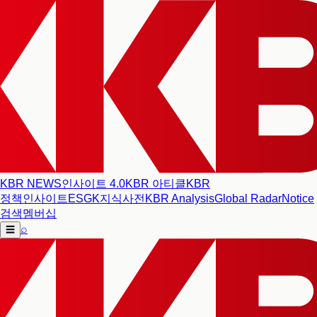
KBR NEWS
인사이트 4.0
KBR 아티클
KBR
정책인사이트
ESG
K지식사전
KBR Analysis
Global Radar
Notice
검색
멤버십
⌕
☰