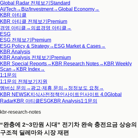
Global Radar
전체보기
Standard
AI/Tech
→
Biz/Investment
→
Global Economy
→
KBR 아티클
KBR 아티클
전체보기
Premium
경영 아티클
→
의료경영 아티클
→
ESG
ESG
전체보기
Premium
ESG Policy & Strategy
→
ESG Market & Cases
→
KBR Analysis
KBR Analysis
전체보기
Premium
KBR Special Reports
→
KBR Research Notes
→
KBR Weekly
Scan
→
KBR Index
→
1:1문의
1:1문의
전체보기
지원
멤버십 문의
→
광고·제휴 문의
→
정정보도 요청
→
KBR NEWS
K지식사전
정책인사이트
인사이트 4.0
Global
Radar
KBR 아티클
ESG
KBR Analysis
1:1문의
kbr-research-notes
“완충에 2~3만원 시대” 전기차 완속 충전요금 상승의
구조적 딜레마와 시장 재편