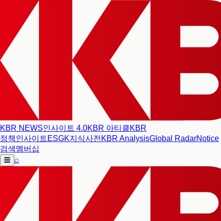
KBR NEWS
인사이트 4.0
KBR 아티클
KBR
정책인사이트
ESG
K지식사전
KBR Analysis
Global Radar
Notice
검색
멤버십
⌕
☰