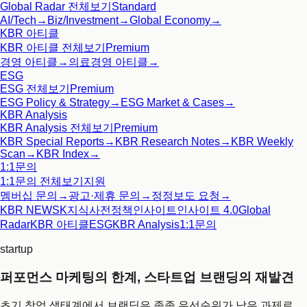
Global Radar
전체보기
Standard
AI/Tech
→
Biz/Investment
→
Global Economy
→
KBR 아티클
KBR 아티클
전체보기
Premium
경영 아티클
→
의료경영 아티클
→
ESG
ESG
전체보기
Premium
ESG Policy & Strategy
→
ESG Market & Cases
→
KBR Analysis
KBR Analysis
전체보기
Premium
KBR Special Reports
→
KBR Research Notes
→
KBR Weekly
Scan
→
KBR Index
→
1:1문의
1:1문의
전체보기
지원
멤버십 문의
→
광고·제휴 문의
→
정정보도 요청
→
KBR NEWS
K지식사전
정책인사이트
인사이트 4.0
Global
Radar
KBR 아티클
ESG
KBR Analysis
1:1문의
startup
퍼포먼스 마케팅의 한계, 스타트업 브랜딩의 재발견
초기 창업 생태계에서 브랜딩은 종종 우선순위가 낮은 과제로