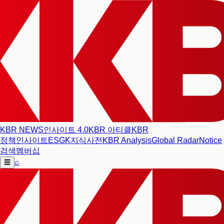
KBR NEWS
인사이트 4.0
KBR 아티클
KBR
정책인사이트
ESG
K지식사전
KBR Analysis
Global Radar
Notice
검색
멤버십
⌕
☰