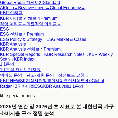
Global Radar
전체보기
Standard
AI/Tech
→
Biz/Investment
→
Global Economy
→
KBR 아티클
KBR 아티클
전체보기
Premium
경영 아티클
→
의료경영 아티클
→
ESG
ESG
전체보기
Premium
ESG Policy & Strategy
→
ESG Market & Cases
→
KBR Analysis
KBR Analysis
전체보기
Premium
KBR Special Reports
→
KBR Research Notes
→
KBR Weekly
Scan
→
KBR Index
→
1:1문의
1:1문의
전체보기
지원
멤버십 문의
→
광고·제휴 문의
→
정정보도 요청
→
KBR NEWS
K지식사전
정책인사이트
인사이트 4.0
Global
Radar
KBR 아티클
ESG
KBR Analysis
1:1문의
kbr-special-reports
2025년 연간 및 2026년 초 지표로 본 대한민국 가구
소비지출 구조 정밀 분석