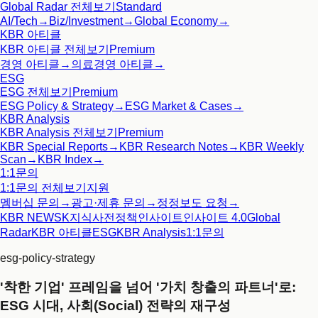
Global Radar
전체보기
Standard
AI/Tech
→
Biz/Investment
→
Global Economy
→
KBR 아티클
KBR 아티클
전체보기
Premium
경영 아티클
→
의료경영 아티클
→
ESG
ESG
전체보기
Premium
ESG Policy & Strategy
→
ESG Market & Cases
→
KBR Analysis
KBR Analysis
전체보기
Premium
KBR Special Reports
→
KBR Research Notes
→
KBR Weekly
Scan
→
KBR Index
→
1:1문의
1:1문의
전체보기
지원
멤버십 문의
→
광고·제휴 문의
→
정정보도 요청
→
KBR NEWS
K지식사전
정책인사이트
인사이트 4.0
Global
Radar
KBR 아티클
ESG
KBR Analysis
1:1문의
esg-policy-strategy
'착한 기업' 프레임을 넘어 '가치 창출의 파트너'로:
ESG 시대, 사회(Social) 전략의 재구성