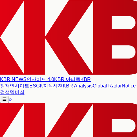
KBR NEWS
인사이트 4.0
KBR 아티클
KBR
정책인사이트
ESG
K지식사전
KBR Analysis
Global Radar
Notice
검색
멤버십
⌕
☰