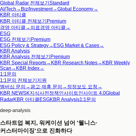
Global Radar
전체보기
Standard
AI/Tech
→
Biz/Investment
→
Global Economy
→
KBR 아티클
KBR 아티클
전체보기
Premium
경영 아티클
→
의료경영 아티클
→
ESG
ESG
전체보기
Premium
ESG Policy & Strategy
→
ESG Market & Cases
→
KBR Analysis
KBR Analysis
전체보기
Premium
KBR Special Reports
→
KBR Research Notes
→
KBR Weekly
Scan
→
KBR Index
→
1:1문의
1:1문의
전체보기
지원
멤버십 문의
→
광고·제휴 문의
→
정정보도 요청
→
KBR NEWS
K지식사전
정책인사이트
인사이트 4.0
Global
Radar
KBR 아티클
ESG
KBR Analysis
1:1문의
deep-analysis
스타트업 복지, 워케이션 넘어 '웰니스·
커스터마이징'으로 진화하다