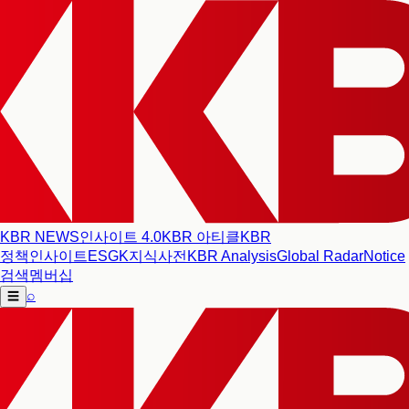
KBR NEWS
인사이트 4.0
KBR 아티클
KBR
정책인사이트
ESG
K지식사전
KBR Analysis
Global Radar
Notice
검색
멤버십
⌕
☰