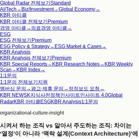
Global Radar
전체보기
Standard
AI/Tech
→
Biz/Investment
→
Global Economy
→
KBR 아티클
KBR 아티클
전체보기
Premium
경영 아티클
→
의료경영 아티클
→
ESG
ESG
전체보기
Premium
ESG Policy & Strategy
→
ESG Market & Cases
→
KBR Analysis
KBR Analysis
전체보기
Premium
KBR Special Reports
→
KBR Research Notes
→
KBR Weekly
Scan
→
KBR Index
→
1:1문의
1:1문의
전체보기
지원
멤버십 문의
→
광고·제휴 문의
→
정정보도 요청
→
KBR NEWS
K지식사전
정책인사이트
인사이트 4.0
Global
Radar
KBR 아티클
ESG
KBR Analysis
1:1문의
organizational-culture-insight
시켜서 하는 조직 vs 알아서 주도하는 조직: 차이는
‘열정’이 아니라 ‘맥락 설계(Context Architecture)’에