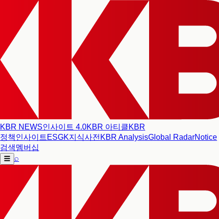
KBR NEWS
인사이트 4.0
KBR 아티클
KBR
정책인사이트
ESG
K지식사전
KBR Analysis
Global Radar
Notice
검색
멤버십
⌕
☰