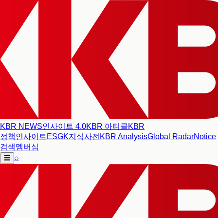
KBR NEWS
인사이트 4.0
KBR 아티클
KBR
정책인사이트
ESG
K지식사전
KBR Analysis
Global Radar
Notice
검색
멤버십
⌕
☰