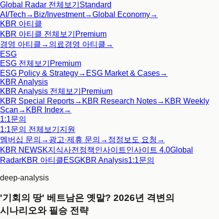
Global Radar
전체보기
Standard
AI/Tech
→
Biz/Investment
→
Global Economy
→
KBR 아티클
KBR 아티클
전체보기
Premium
경영 아티클
→
의료경영 아티클
→
ESG
ESG
전체보기
Premium
ESG Policy & Strategy
→
ESG Market & Cases
→
KBR Analysis
KBR Analysis
전체보기
Premium
KBR Special Reports
→
KBR Research Notes
→
KBR Weekly
Scan
→
KBR Index
→
1:1문의
1:1문의
전체보기
지원
멤버십 문의
→
광고·제휴 문의
→
정정보도 요청
→
KBR NEWS
K지식사전
정책인사이트
인사이트 4.0
Global
Radar
KBR 아티클
ESG
KBR Analysis
1:1문의
deep-analysis
'기회의 땅' 베트남은 옛말? 2026년 격변의
시나리오와 필승 전략